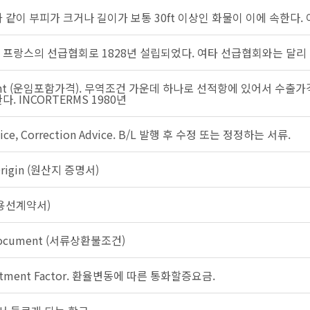
과 같이 부피가 크거나 길이가 보통 30ft 이상인 화물이 이에 속한다
itas. 프랑스의 선급협회로 1828년 설립되었다. 여타 선급협회와는 달
reight (운임포함가격). 무역조건 가운데 하나로 선적항에 있어서 수
. INCORTERMS 1980년
otice, Correction Advice. B/L 발행 후 수정 또는 정정하는 서류.
f Origin (원산지 증명서)
y (용선계약서)
t Document (서류상환불조건)
justment Factor. 환율변동에 따른 통화할증요금.