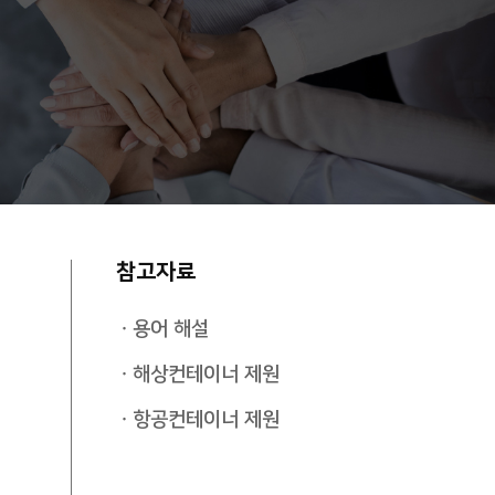
참고자료
용어 해설
해상컨테이너 제원
항공컨테이너 제원