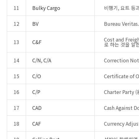
11
Bulky Cargo
비행기, 요트 등
12
BV
Bureau Ver
Cost and F
13
C&F
로 하는 것을 말한다
14
C/N, C/A
Correction N
15
C/O
Certificate o
16
C/P
Charter Part
17
CAD
Cash Agains
18
CAF
Currency Ad