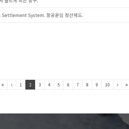
 들르게 되는 항구.
ts Settlement System. 항공운임 정산제도.
1
2
3
4
5
6
7
8
9
10