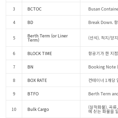
3
BCTOC
Busan Contai
4
BD
Break Down.
Berth Term (or Liner
5
(선석). 적지/
Term)
6
BLOCK TIME
항공기가 한 지점
7
BN
Booking Not
8
BOX RATE
컨테이너 1개당 
9
BTFO
Berth Term
(살적화물). 곡
10
Bulk Cargo
에 싣는 화물을 말한